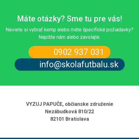
Máte otázky? Sme tu pre vás!
Neviete si vybrať kemp alebo máte špecifické požiadavky?
Napíšte nám alebo zavolajte.
0902 937 031
info@skolafutbalu.sk
VYZUJ PAPUČE, občianske združenie
Nezábudková 810/22
82101 Bratislava