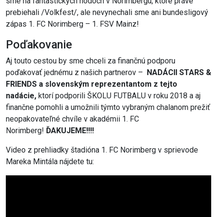
sme na fantastických hodoch v Norimbergu, ktoré práve
prebiehali /Volkfest/, ale nevynechali sme ani bundesligový
zápas 1. FC Norimberg – 1. FSV Mainz!
Poďakovanie
Aj touto cestou by sme chceli za finančnú podporu
poďakovať jednému z našich partnerov –
NADÁCII STARS &
FRIENDS a slovenským reprezentantom z tejto
nadácie,
ktorí podporili ŠKOLU FUTBALU v roku 2018 a aj
finančne pomohli a umožnili týmto vybraným chalanom prežiť
neopakovateľné chvíle v akadémii 1. FC
Norimberg!
ĎAKUJEME!!!!
Video z prehliadky štadióna 1. FC Norimberg v sprievode
Mareka Mintála nájdete tu: