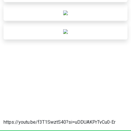
https://youtu.be/f3T1SwztS40?si=uDDUAKPrTvCu0-Er