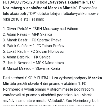
FUTBALU v roku 2018 bola
„Návšteva akadémie 1. FC
Norimberg v spoločnosti Mareka Mintála“
. Pozvaní na
túto akciu boli „TOP“ detská letných futbalových kempov v
roku 2018 a stali sa nimi:
1. Oliver Petráš – FŠRH Moravany nad Váhom
2. Adam Ravas – MFK Skalica
3. Marek Basár – FC Spartak Trnava
4. Patrik Guľaša – 1. FC Tatran Prešov
5. Lukáš Rácik – FC Slovan Hlohovec
6. Adam Barbirík – FK Senica
7. Jakub Nevedel – MŠK Námestovo
8. Marcel Mravec – Slovania Korňa
Deti a tréneri ŠKOLY FUTBALU za výdatnej podpory
Mareka
Mintála
prežili skvelé 4 dni priamo v akdémii 1. FC
Norimberg a výbali priamo v starom meste pod hradom,
zatrénovali si priamo v akadémii pod taktoukou Marek,
navštívili sme staré mesto /Altstadt/, Zoo Norimberg, boli